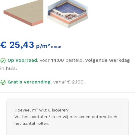
€ 25,43
p/m²
€
18,31
Incl. BTW
Op voorraad
. Voor
14:00
besteld,
volgende werkdag
in huis.
Gratis verzending
. vanaf € 2.100,-
Hoeveel m² wilt u isoleren?
Vul het aantal m² in en wij berekenen automatisch
het aantal rollen.