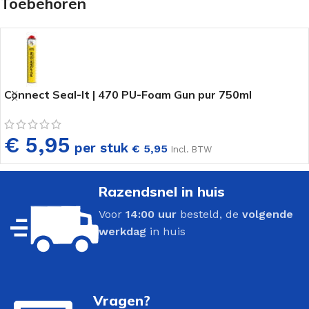
Toebehoren
Connect Seal-It | 470 PU-Foam Gun pur 750ml
€ 5,95
per stuk
€
5,95
Incl. BTW
Razendsnel in huis
Voor
14:00 uur
besteld, de
volgende
werkdag
in huis
Vragen?