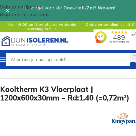
Skip to navigation
Het is tijd voor de
Doe-Het-Zelf Weken!
Skip to main content
Voor
14:00 uur
besteld, de
volgende
Gratis verzending
, vanaf €
werkdag
in huis
1.950,-
Home
/
Pir isolatie
/
Kingspan Kooltherm / Resol
Kooltherm K3 Vloerplaat |
1200x600x30mm – Rd:1.40 (=0,72m²)