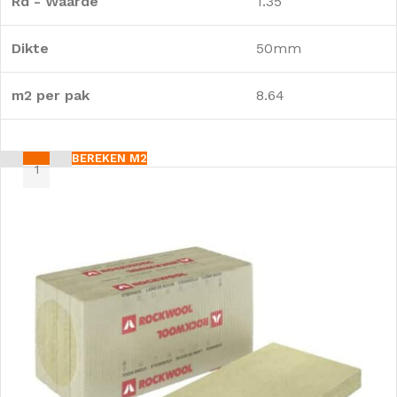
Rd - Waarde
1.35
Dikte
50mm
m2 per pak
8.64
BEREKEN M2