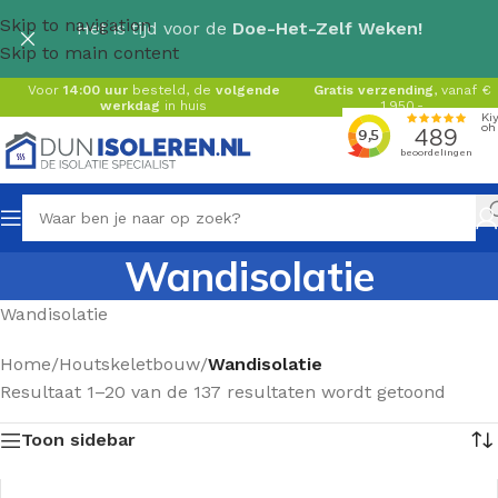
Skip to navigation
Het is tijd voor de
Doe-Het-Zelf Weken!
Skip to main content
Voor
14:00 uur
besteld, de
volgende
Gratis verzending
, vanaf €
werkdag
in huis
1.950,-
Wandisolatie
Wandisolatie
Home
/
Houtskeletbouw
/
Wandisolatie
Resultaat 1–20 van de 137 resultaten wordt getoond
Toon sidebar