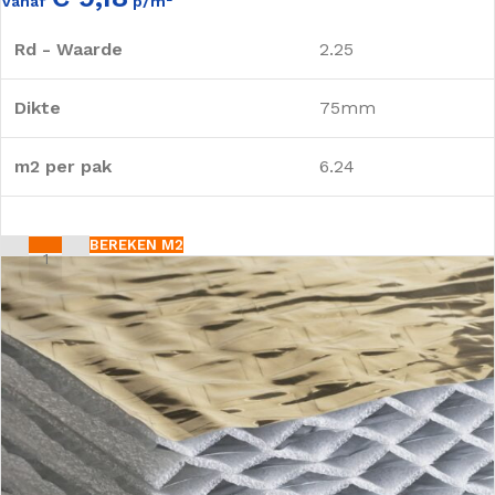
Vanaf
p/m²
Rd - Waarde
2.25
Dikte
75mm
m2 per pak
6.24
BEREKEN M2