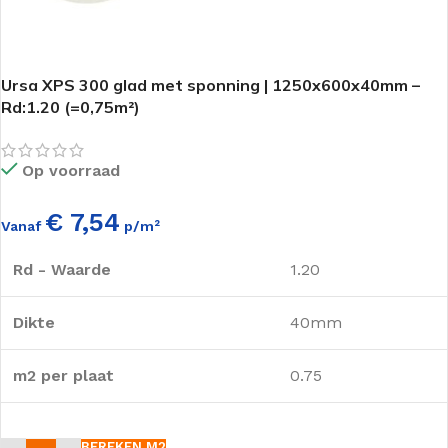
Ursa XPS 300 glad met sponning | 1250x600x40mm –
Rd:1.20 (=0,75m²)
Op voorraad
€ 7,54
Vanaf
p/m²
Rd - Waarde
1.20
Dikte
40mm
m2 per plaat
0.75
BEREKEN M2