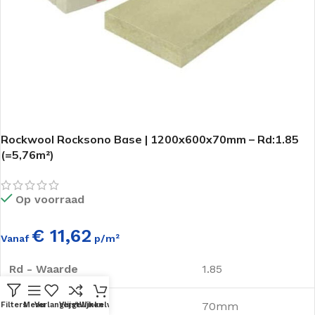
Rockwool Rocksono Base | 1200x600x70mm – Rd:1.85
(=5,76m²)
Op voorraad
€ 11,62
Vanaf
p/m²
Rd - Waarde
1.85
Dikte
70mm
Filters
Menu
Verlanglijst
Vergelijken
Winkelwagen