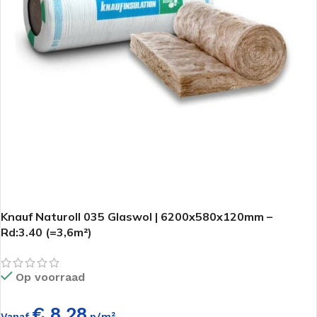
Knauf Naturoll 035 Glaswol | 6200x580x120mm –
Rd:3.40 (=3,6m²)
Op voorraad
€ 8,28
Vanaf
p/m²