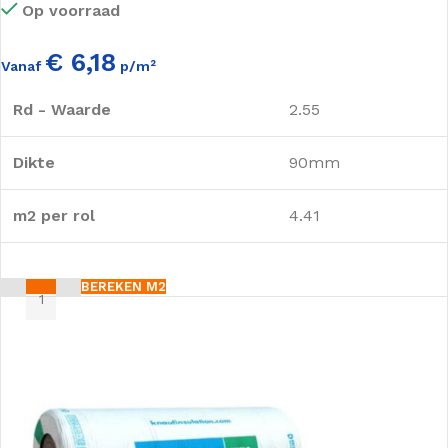
Op voorraad
€ 6,18
Vanaf
p/m²
Rd - Waarde
2.55
Dikte
90mm
m2 per rol
4.41
BEREKEN M2