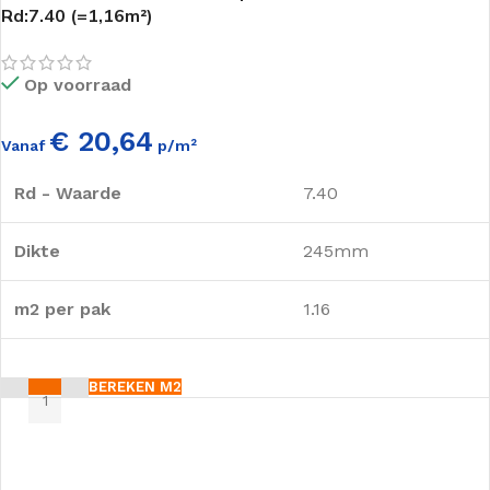
Rd:7.40 (=1,16m²)
Op voorraad
€ 20,64
Vanaf
p/m²
Rd - Waarde
7.40
Dikte
245mm
m2 per pak
1.16
BEREKEN M2