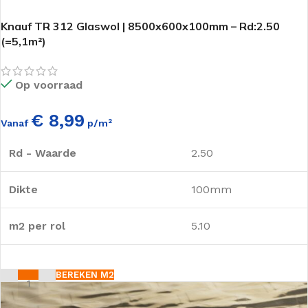
Knauf TR 312 Glaswol | 8500x600x100mm – Rd:2.50
(=5,1m²)
Op voorraad
€ 8,99
Vanaf
p/m²
Rd - Waarde
2.50
Dikte
100mm
m2 per rol
5.10
BEREKEN M2