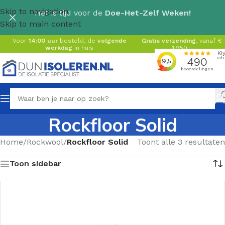
Skip to navigation
Het is tijd voor de
Doe-Het-Zelf Weken!
Skip to main content
Voor
14:00 uur
besteld, de
volgende
Gratis verzending
, vanaf €
werkdag
in huis
1.950,-
Rockfloor Solid
Home
/
Rockwool
/
Rockfloor Solid
Toont alle 3 resultaten
Toon sidebar