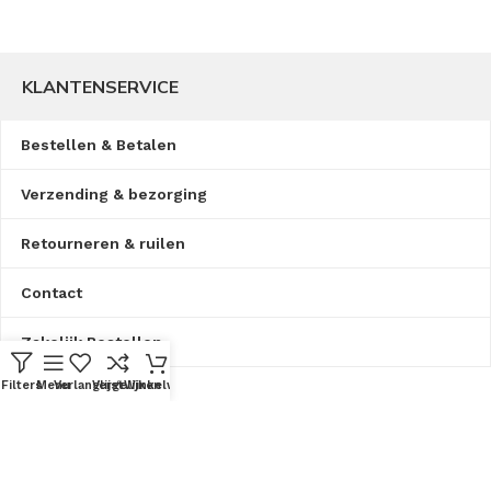
KLANTENSERVICE
Bestellen & Betalen
Verzending & bezorging
Retourneren & ruilen
Contact
Zakelijk Bestellen
Filters
Menu
Verlanglijst
Vergelijken
Winkelwagen
Openingstijden:
Ma
: 08:00 - 17:00