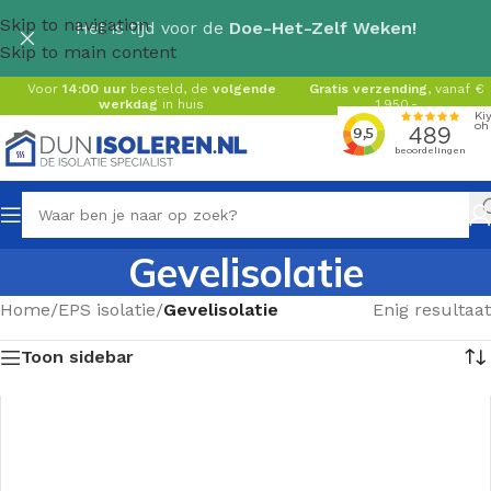
Skip to navigation
Het is tijd voor de
Doe-Het-Zelf Weken!
Skip to main content
Voor
14:00 uur
besteld, de
volgende
Gratis verzending
, vanaf €
werkdag
in huis
1.950,-
Gevelisolatie
Home
/
EPS isolatie
/
Gevelisolatie
Enig resultaat
Toon sidebar