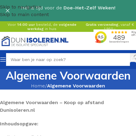
Skip to navigation
Het is tijd voor de
Doe-Het-Zelf Weken!
Skip to main content
Voor
14:00 uur
besteld, de
volgende
Gratis verzending
, vanaf €
werkdag
in huis
1.950,-
Algemene Voorwaarden
Home
/
Algemene Voorwaarden
Algemene Voorwaarden – Koop op afstand
Dunisoleren.nl
Inhoudsopgave: