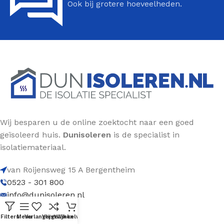
Ook bij grotere hoeveelheden.
Wij besparen u de online zoektocht naar een goed
geïsoleerd huis.
Dunisoleren
is de specialist in
isolatiemateriaal.
van Roijensweg 15 A Bergentheim
0523 - 301 800
info@dunisoleren.nl
Filters
Menu
Verlanglijst
Vergelijken
Winkelwagen