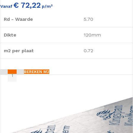
€ 72,22
Vanaf
p/m²
Rd - Waarde
5.70
Dikte
120mm
m2 per plaat
0.72
BEREKEN M2