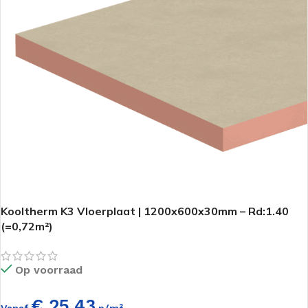
Kooltherm K3 Vloerplaat | 1200x600x30mm – Rd:1.40
(=0,72m²)
Op voorraad
€ 25,43
Vanaf
p/m²