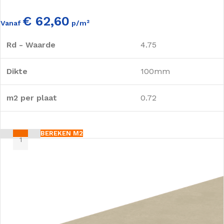
€ 62,60
Vanaf
p/m²
Rd - Waarde
4.75
Dikte
100mm
m2 per plaat
0.72
BEREKEN M2