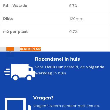
Rd - Waarde
5.70
Dikte
120mm
m2 per plaat
0.72
BEREKEN M2
Razendsnel in huis
Voor
14:00 uur
besteld, de
volgende
werkdag
in huis
Vragen?
Vragen? Neem contact met ons op.