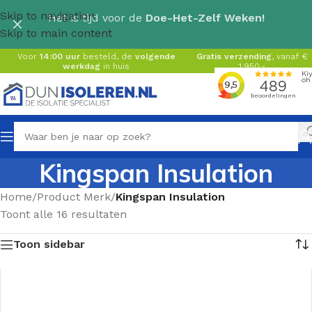
Skip to navigation
Het is tijd voor de
Doe-Het-Zelf Weken!
Skip to main content
Voor
14:00 uur
besteld, de
volgende
Gratis verzending
, vanaf €
werkdag
in huis
1.950,-
Kingspan Insulation
Home
/
Product Merk
/
Kingspan Insulation
Toont alle 16 resultaten
Toon sidebar