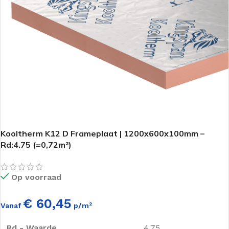
Kooltherm K12 D Frameplaat | 1200x600x100mm –
Rd:4.75 (=0,72m²)
Op voorraad
€ 60,45
Vanaf
p/m²
Rd - Waarde
4.75