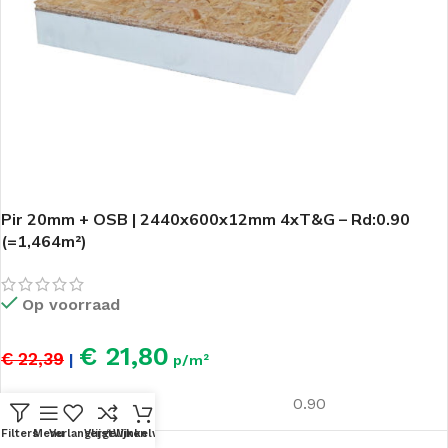
Pir 20mm + OSB | 2440x600x12mm 4xT&G – Rd:0.90
(=1,464m²)
Op voorraad
€ 21,80
€ 22,39
|
p/m²
Rd - Waarde
0.90
Filters
Menu
Verlanglijst
Vergelijken
Winkelwagen