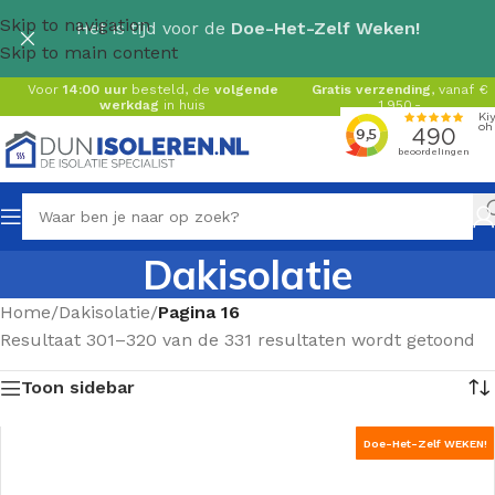
Skip to navigation
Het is tijd voor de
Doe-Het-Zelf Weken!
Skip to main content
Voor
14:00 uur
besteld, de
volgende
Gratis verzending
, vanaf €
werkdag
in huis
1.950,-
Dakisolatie
Home
/
Dakisolatie
/
Pagina 16
Resultaat 301–320 van de 331 resultaten wordt getoond
Toon sidebar
Doe-Het-Zelf WEKEN!