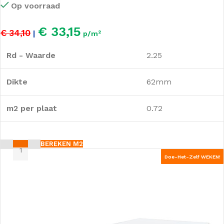
Op voorraad
€ 33,15
€ 34,10
|
p/m²
Rd - Waarde
2.25
Dikte
62mm
m2 per plaat
0.72
BEREKEN M2
Doe-Het-Zelf WEKEN!