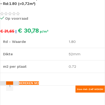
– Rd:1.80 (=0,72m²)
Op voorraad
€ 30,78
€ 31,65
|
p/m²
Rd - Waarde
1.80
Dikte
52mm
m2 per plaat
0.72
BEREKEN M2
Doe-Het-Zelf WEKEN!