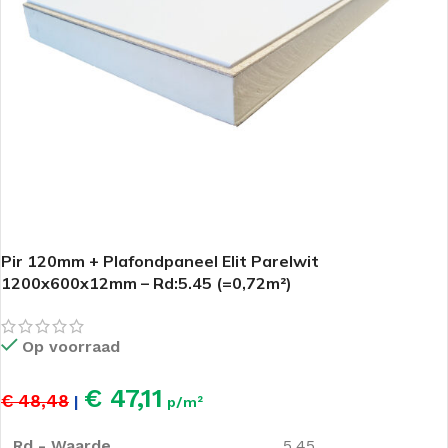
Pir 120mm + Plafondpaneel Elit Parelwit
1200x600x12mm – Rd:5.45 (=0,72m²)
Op voorraad
€ 47,11
€ 48,48
|
p/m²
Rd - Waarde
5.45