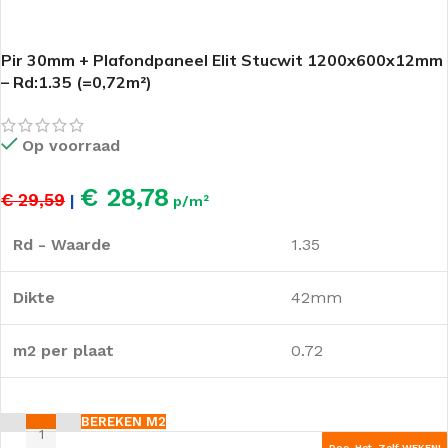
Pir 30mm + Plafondpaneel Elit Stucwit 1200x600x12mm
– Rd:1.35 (=0,72m²)
Op voorraad
€ 28,78
€ 29,59
|
p/m²
Rd - Waarde
1.35
Dikte
42mm
m2 per plaat
0.72
BEREKEN M2
Doe-Het-Zelf WEKEN!