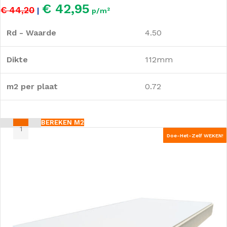
€ 42,95
€ 44,20
|
p/m²
Rd - Waarde
4.50
Dikte
112mm
m2 per plaat
0.72
BEREKEN M2
Doe-Het-Zelf WEKEN!