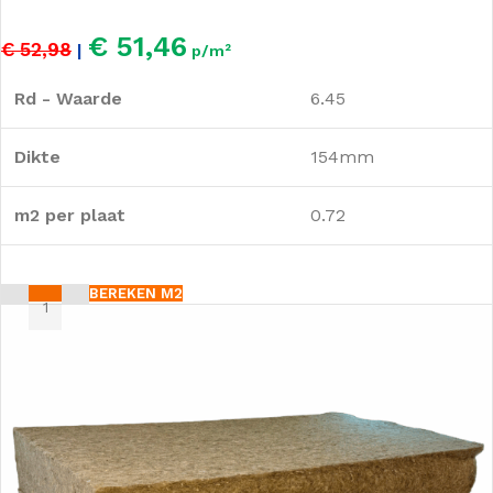
€ 51,46
€ 52,98
|
p/m²
Rd - Waarde
6.45
Dikte
154mm
m2 per plaat
0.72
BEREKEN M2