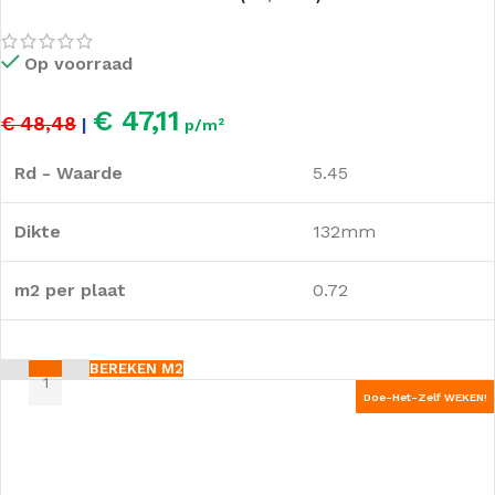
Op voorraad
€ 47,11
€ 48,48
|
p/m²
Rd - Waarde
5.45
Dikte
132mm
m2 per plaat
0.72
BEREKEN M2
Doe-Het-Zelf WEKEN!