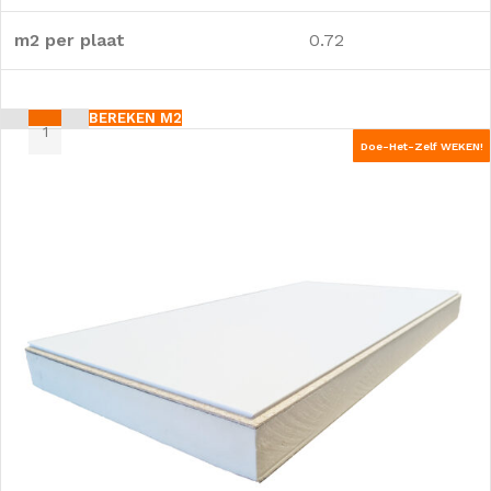
m2 per plaat
0.72
BEREKEN M2
Doe-Het-Zelf WEKEN!