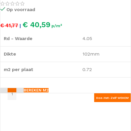
Op voorraad
€ 40,59
€ 41,77
|
p/m²
Rd - Waarde
4.05
Dikte
102mm
m2 per plaat
0.72
BEREKEN M2
Doe-Het-Zelf WEKEN!