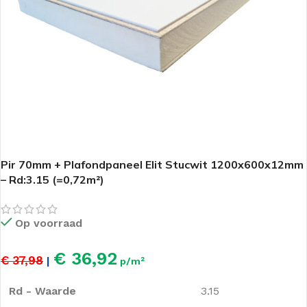
Pir 70mm + Plafondpaneel Elit Stucwit 1200x600x12mm
– Rd:3.15 (=0,72m²)
Op voorraad
€ 36,92
€ 37,98
|
p/m²
Rd - Waarde
3.15