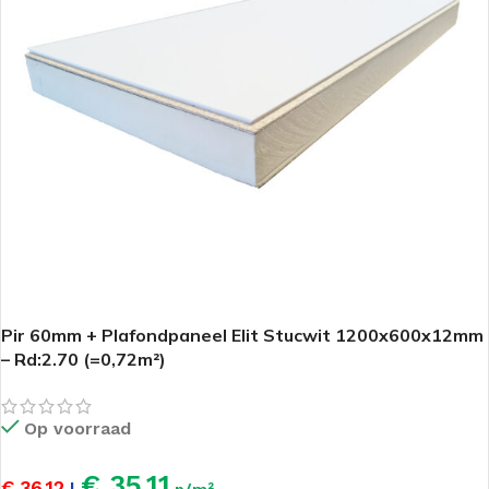
Pir 60mm + Plafondpaneel Elit Stucwit 1200x600x12mm
– Rd:2.70 (=0,72m²)
Op voorraad
€ 35,11
€ 36,12
|
p/m²