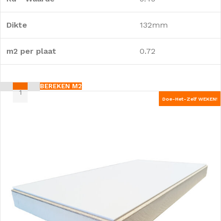
Dikte
132mm
m2 per plaat
0.72
BEREKEN M2
Doe-Het-Zelf WEKEN!