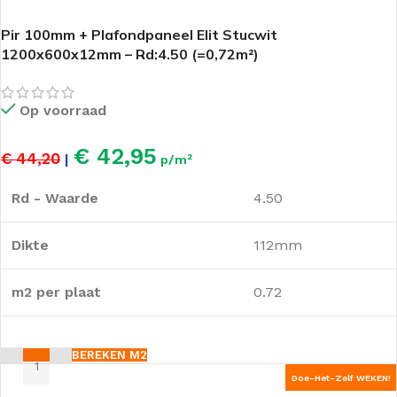
Pir 100mm + Plafondpaneel Elit Stucwit
1200x600x12mm – Rd:4.50 (=0,72m²)
Op voorraad
€ 42,95
€ 44,20
|
p/m²
Rd - Waarde
4.50
Dikte
112mm
m2 per plaat
0.72
BEREKEN M2
Doe-Het-Zelf WEKEN!