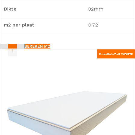
Dikte
82mm
m2 per plaat
0.72
BEREKEN M2
Doe-Het-Zelf WEKEN!