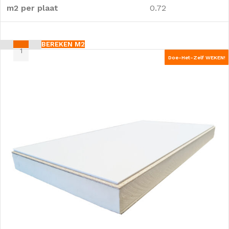
m2 per plaat
0.72
BEREKEN M2
Doe-Het-Zelf WEKEN!