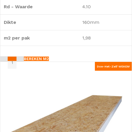
Rd - Waarde
4.10
Dikte
160mm
m2 per pak
1,98
BEREKEN M2
Doe-Het-Zelf WEKEN!