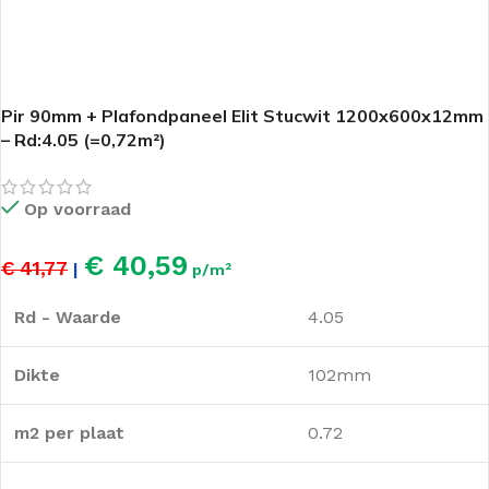
Pir 90mm + Plafondpaneel Elit Stucwit 1200x600x12mm
– Rd:4.05 (=0,72m²)
Op voorraad
€ 40,59
€ 41,77
|
p/m²
Rd - Waarde
4.05
Dikte
102mm
m2 per plaat
0.72