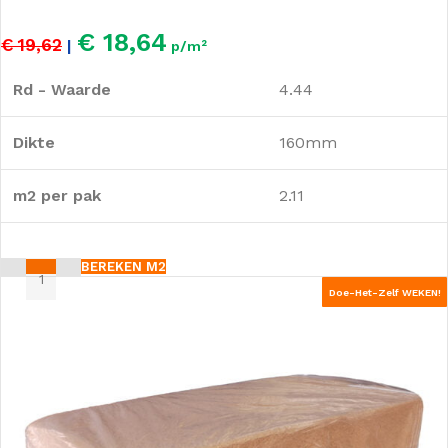
€ 18,64
€ 19,62
|
p/m²
Rd - Waarde
4.44
Dikte
160mm
m2 per pak
2.11
BEREKEN M2
Doe-Het-Zelf WEKEN!