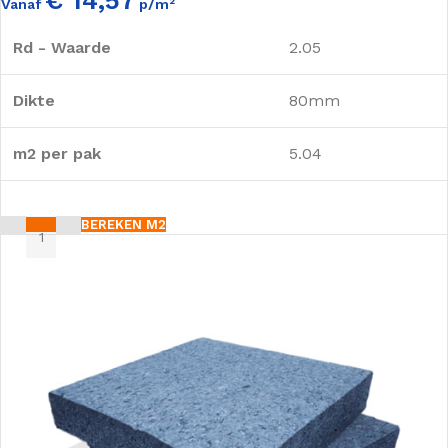
Vanaf
p/m²
Rd - Waarde
2.05
Dikte
80mm
m2 per pak
5.04
BEREKEN M2