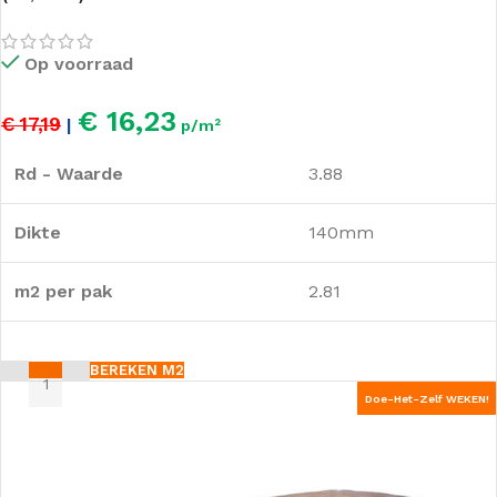
Op voorraad
€ 16,23
€ 17,19
|
p/m²
Rd - Waarde
3.88
Dikte
140mm
m2 per pak
2.81
BEREKEN M2
Doe-Het-Zelf WEKEN!