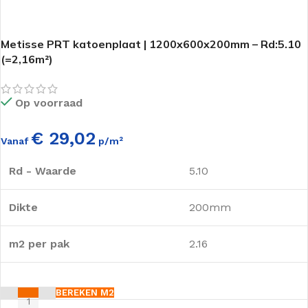
Metisse PRT katoenplaat | 1200x600x200mm – Rd:5.10
(=2,16m²)
Op voorraad
€ 29,02
Vanaf
p/m²
Rd - Waarde
5.10
Dikte
200mm
m2 per pak
2.16
BEREKEN M2