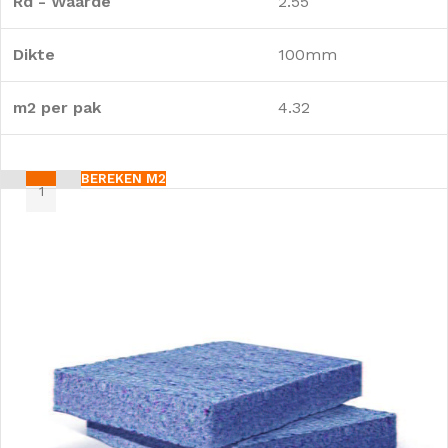
Rd - Waarde
2.55
Dikte
100mm
m2 per pak
4.32
BEREKEN M2