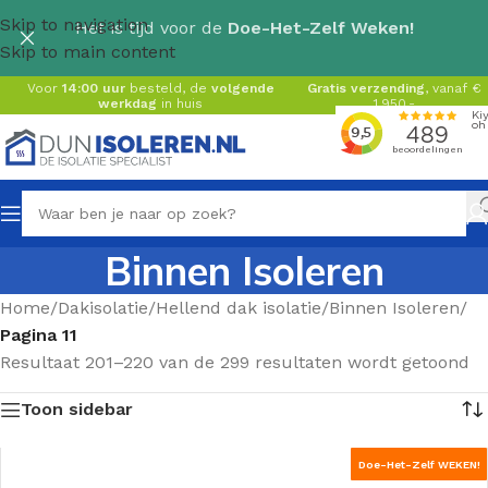
Skip to navigation
Het is tijd voor de
Doe-Het-Zelf Weken!
Skip to main content
Voor
14:00 uur
besteld, de
volgende
Gratis verzending
, vanaf €
werkdag
in huis
1.950,-
Binnen Isoleren
Home
/
Dakisolatie
/
Hellend dak isolatie
/
Binnen Isoleren
/
Pagina 11
Resultaat 201–220 van de 299 resultaten wordt getoond
Toon sidebar
Doe-Het-Zelf WEKEN!