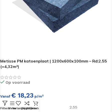
Metisse PM katoenplaat | 1200x600x100mm – Rd:2.55
(=4,32m²)
Op voorraad
€ 18,23
Vanaf
p/m²
Rd - Waarde
2.55
Filters
Menu
Verlanglijst
Vergelijken
Winkelwagen