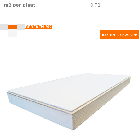
m2 per plaat
0.72
BEREKEN M2
Doe-Het-Zelf WEKEN!