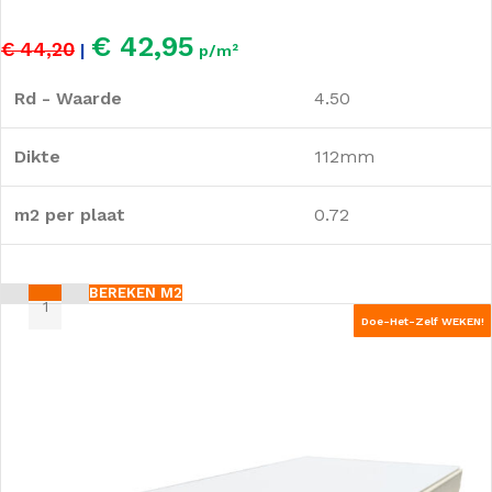
€ 42,95
€ 44,20
|
p/m²
Rd - Waarde
4.50
Dikte
112mm
m2 per plaat
0.72
BEREKEN M2
Doe-Het-Zelf WEKEN!