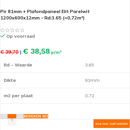
Pir 81mm + Plafondpaneel Elit Parelwit
1200x600x12mm – Rd:3.65 (=0,72m²)
Op voorraad
€ 38,58
€ 39,70
|
p/m²
Rd - Waarde
3.65
Dikte
93mm
m2 per plaat
0.72
BEREKEN M2
Doe-Het-Zelf WEKEN!