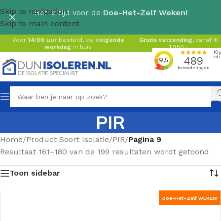
Skip to navigation
Het is tijd voor de
Doe-Het-Zelf Weken!
Skip to main content
Voor
14:00 uur
besteld, de
volgende
Gratis verzending
, vanaf €
werkdag
in huis
1.950,-
PIR
Home
/
Product Soort Isolatie
/
PIR
/
Pagina 9
Resultaat 161–180 van de 199 resultaten wordt getoond
Toon sidebar
Doe-Het-Zelf WEKEN!