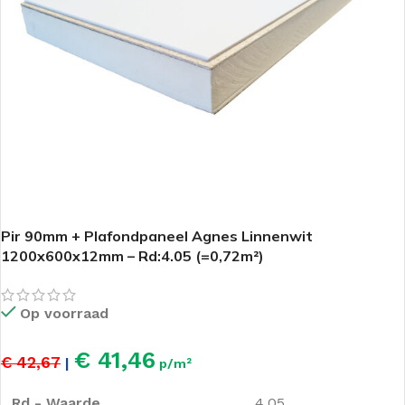
Pir 90mm + Plafondpaneel Agnes Linnenwit
1200x600x12mm – Rd:4.05 (=0,72m²)
Op voorraad
€ 41,46
€ 42,67
|
p/m²
Rd - Waarde
4.05