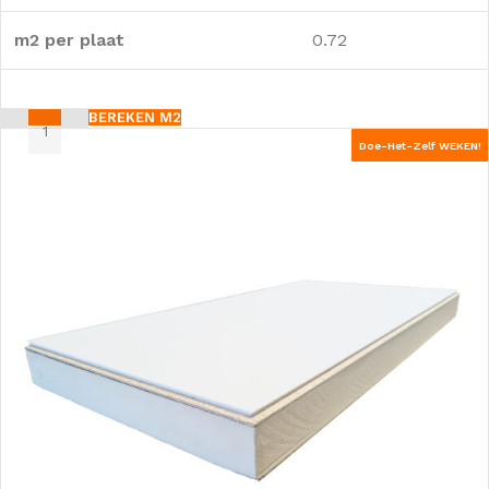
m2 per plaat
0.72
BEREKEN M2
Doe-Het-Zelf WEKEN!