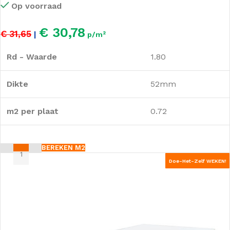
Op voorraad
€ 30,78
€ 31,65
|
p/m²
Rd - Waarde
1.80
Dikte
52mm
m2 per plaat
0.72
BEREKEN M2
Doe-Het-Zelf WEKEN!