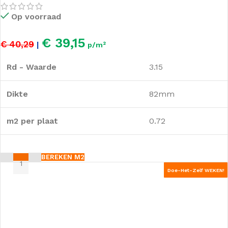
Op voorraad
€ 39,15
€ 40,29
|
p/m²
Rd - Waarde
3.15
Dikte
82mm
m2 per plaat
0.72
BEREKEN M2
Doe-Het-Zelf WEKEN!