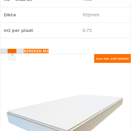
Dikte
102mm
m2 per plaat
0.72
BEREKEN M2
Doe-Het-Zelf WEKEN!