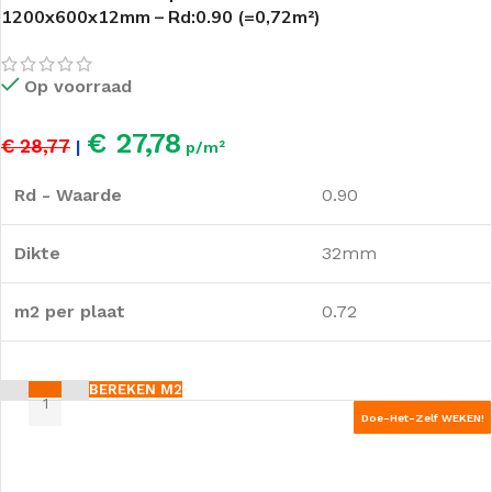
1200x600x12mm – Rd:0.90 (=0,72m²)
Op voorraad
€ 27,78
€ 28,77
|
p/m²
Rd - Waarde
0.90
Dikte
32mm
m2 per plaat
0.72
BEREKEN M2
Doe-Het-Zelf WEKEN!