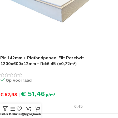
Pir 142mm + Plafondpaneel Elit Parelwit
1200x600x12mm – Rd:6.45 (=0,72m²)
Op voorraad
€ 51,46
€ 52,98
|
p/m²
Rd - Waarde
6.45
Filters
Menu
Verlanglijst
Vergelijken
Winkelwagen