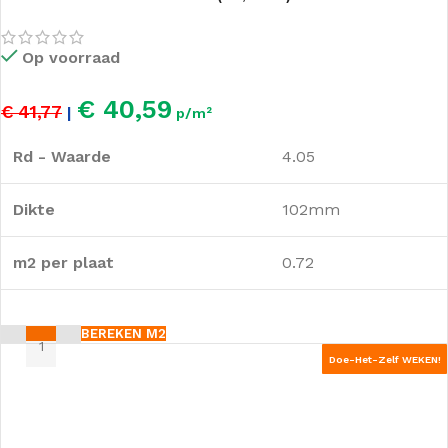
Op voorraad
€ 40,59
€ 41,77
|
p/m²
Rd - Waarde
4.05
Dikte
102mm
m2 per plaat
0.72
BEREKEN M2
Doe-Het-Zelf WEKEN!