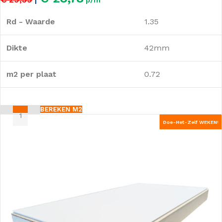
Rd - Waarde
1.35
Dikte
42mm
m2 per plaat
0.72
BEREKEN M2
Doe-Het-Zelf WEKEN!