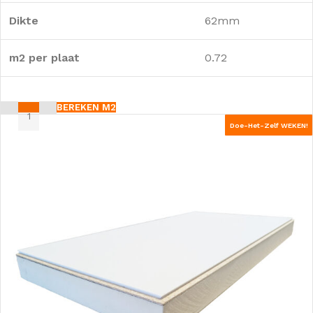
Dikte
62mm
m2 per plaat
0.72
BEREKEN M2
Doe-Het-Zelf WEKEN!