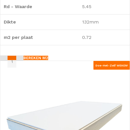
Rd - Waarde
5.45
Dikte
132mm
m2 per plaat
0.72
BEREKEN M2
Doe-Het-Zelf WEKEN!