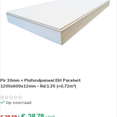
Pir 30mm + Plafondpaneel Elit Parelwit
1200x600x12mm – Rd:1.35 (=0,72m²)
Op voorraad
€ 28,78
€ 29,59
|
p/m²