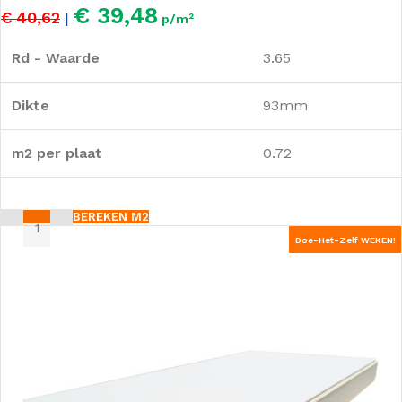
€ 39,48
€ 40,62
|
p/m²
Rd - Waarde
3.65
Dikte
93mm
m2 per plaat
0.72
BEREKEN M2
Doe-Het-Zelf WEKEN!