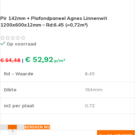
Pir 142mm + Plafondpaneel Agnes Linnenwit
1200x600x12mm – Rd:6.45 (=0,72m²)
Op voorraad
€ 52,92
€ 54,48
|
p/m²
Rd - Waarde
6.45
Dikte
154mm
m2 per plaat
0.72
BEREKEN M2
Doe-Het-Zelf WEKEN!