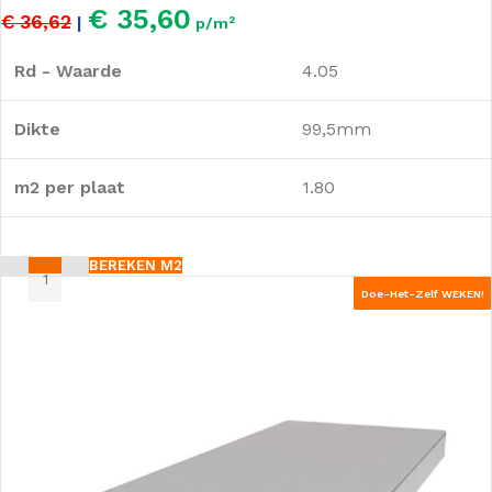
€ 35,60
€ 36,62
|
p/m²
Rd - Waarde
4.05
Dikte
99,5mm
m2 per plaat
1.80
BEREKEN M2
Doe-Het-Zelf WEKEN!