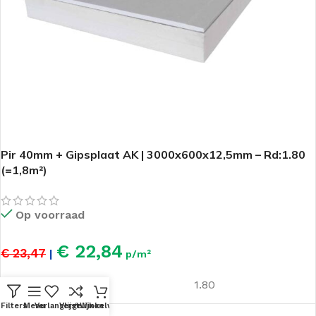
Pir 40mm + Gipsplaat AK | 3000x600x12,5mm – Rd:1.80
(=1,8m²)
Op voorraad
€ 22,84
€ 23,47
|
p/m²
Rd - Waarde
1.80
Filters
Menu
Verlanglijst
Vergelijken
Winkelwagen