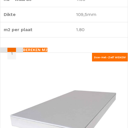
Dikte
109,5mm
m2 per plaat
1.80
BEREKEN M2
Doe-Het-Zelf WEKEN!