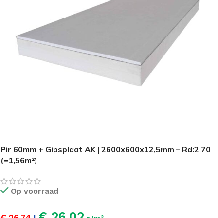
Pir 60mm + Gipsplaat AK | 2600x600x12,5mm – Rd:2.70
(=1,56m²)
Op voorraad
€ 26,02
€ 26,74
|
p/m²