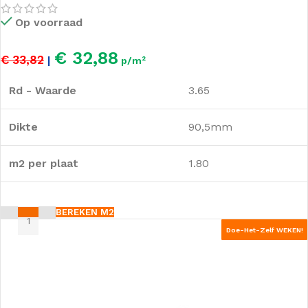
Op voorraad
€ 32,88
€ 33,82
|
p/m²
Rd - Waarde
3.65
Dikte
90,5mm
m2 per plaat
1.80
BEREKEN M2
Doe-Het-Zelf WEKEN!