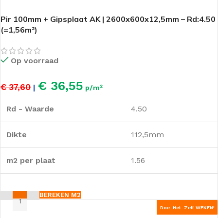
Pir 100mm + Gipsplaat AK | 2600x600x12,5mm – Rd:4.50
(=1,56m²)
Op voorraad
€ 36,55
€ 37,60
|
p/m²
Rd - Waarde
4.50
Dikte
112,5mm
m2 per plaat
1.56
BEREKEN M2
Doe-Het-Zelf WEKEN!