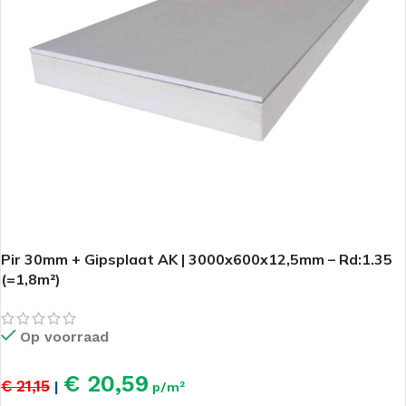
Pir 30mm + Gipsplaat AK | 3000x600x12,5mm – Rd:1.35
(=1,8m²)
Op voorraad
€ 20,59
€ 21,15
|
p/m²