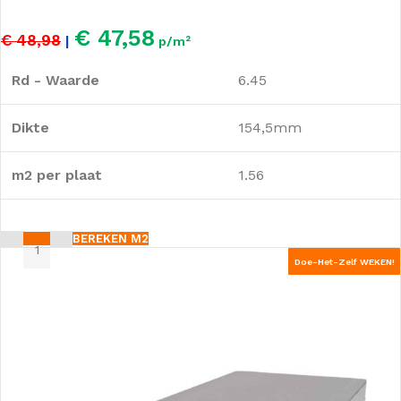
€ 47,58
€ 48,98
|
p/m²
Rd - Waarde
6.45
Dikte
154,5mm
m2 per plaat
1.56
BEREKEN M2
Doe-Het-Zelf WEKEN!