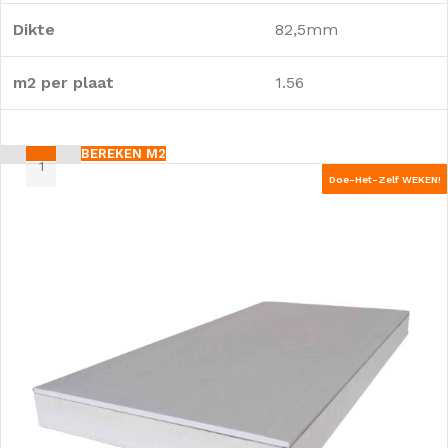
Dikte
82,5mm
m2 per plaat
1.56
BEREKEN M2
Doe-Het-Zelf WEKEN!