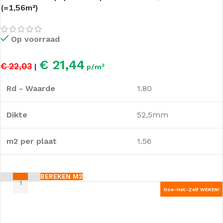
(=1,56m²)
Op voorraad
€ 21,44
€ 22,03
|
p/m²
Rd - Waarde
1.80
Dikte
52,5mm
m2 per plaat
1.56
BEREKEN M2
Doe-Het-Zelf WEKEN!