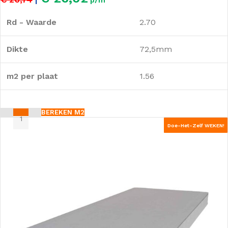
Rd - Waarde
2.70
Dikte
72,5mm
m2 per plaat
1.56
BEREKEN M2
Doe-Het-Zelf WEKEN!