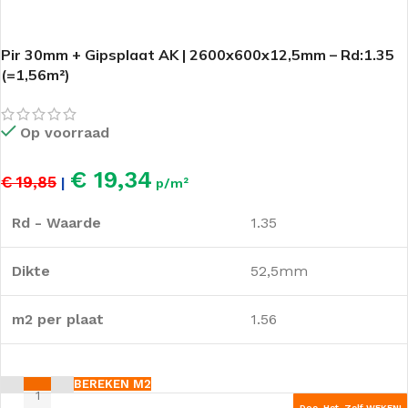
Pir 30mm + Gipsplaat AK | 2600x600x12,5mm – Rd:1.35
(=1,56m²)
Op voorraad
€ 19,34
€ 19,85
|
p/m²
Rd - Waarde
1.35
Dikte
52,5mm
m2 per plaat
1.56
BEREKEN M2
Doe-Het-Zelf WEKEN!