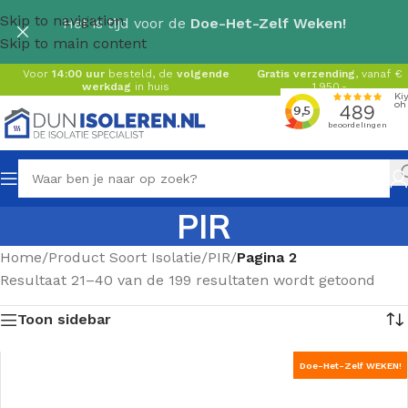
Skip to navigation
Het is tijd voor de
Doe-Het-Zelf Weken!
Skip to main content
Voor
14:00 uur
besteld, de
volgende
Gratis verzending
, vanaf €
werkdag
in huis
1.950,-
PIR
Home
/
Product Soort Isolatie
/
PIR
/
Pagina 2
Resultaat 21–40 van de 199 resultaten wordt getoond
Toon sidebar
Doe-Het-Zelf WEKEN!