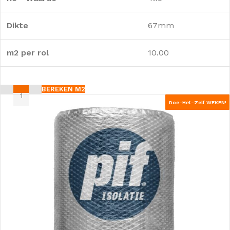
Dikte
67mm
m2 per rol
10.00
BEREKEN M2
Doe-Het-Zelf WEKEN!