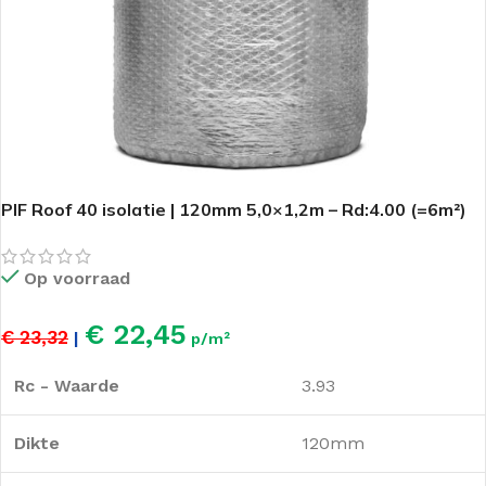
PIF Roof 40 isolatie | 120mm 5,0×1,2m – Rd:4.00 (=6m²)
Op voorraad
€ 22,45
€ 23,32
|
p/m²
Rc - Waarde
3.93
Dikte
120mm