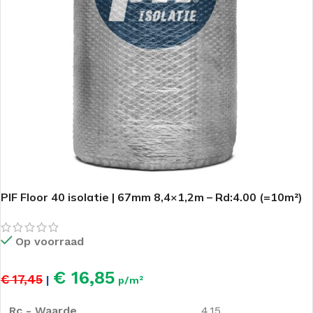
PIF Floor 40 isolatie | 67mm 8,4×1,2m – Rd:4.00 (=10m²)
Op voorraad
€ 16,85
€ 17,45
|
p/m²
Rc - Waarde
4.15