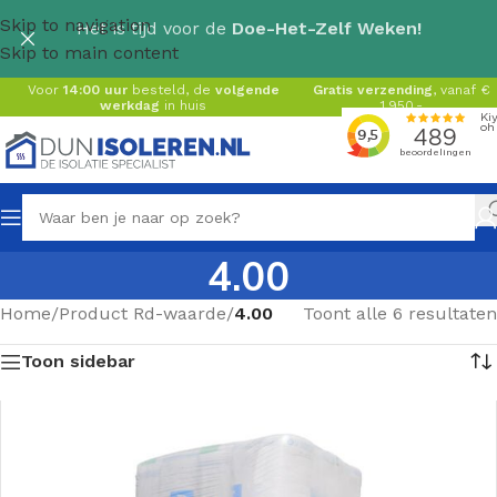
Skip to navigation
Het is tijd voor de
Doe-Het-Zelf Weken!
Skip to main content
Voor
14:00 uur
besteld, de
volgende
Gratis verzending
, vanaf €
werkdag
in huis
1.950,-
4.00
Home
/
Product Rd-waarde
/
4.00
Toont alle 6 resultaten
Toon sidebar