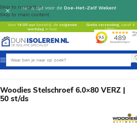
Skip to navigation
Het is tijd voor de
Doe-Het-Zelf Weken!
Skip to main content
Voor
14:00 uur
besteld, de
volgende
Gratis verzending
, vanaf €
werkdag
in huis
1.950,-
Home
/
Toebehoren
/
Bevestigingsmaterialen
/
Schroeven
Woodies Stelschroef 6.0×80 VERZ |
50 st/ds