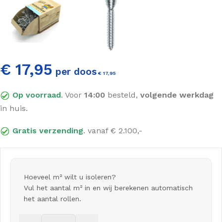
€ 17,95
per doos
€
17,95
Incl. BTW
Op voorraad
. Voor
14:00
besteld,
volgende werkdag
in huis.
Gratis verzending
. vanaf € 2.100,-
Hoeveel m² wilt u isoleren?
Vul het aantal m² in en wij berekenen automatisch
het aantal rollen.