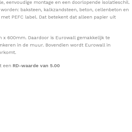
le, eenvoudige montage en een doorlopende isolatieschil.
OVERIGE ISOLATIE
032, 033, 0
 worden: baksteen, kalkzandsteen, beton, cellenbeton en
Funderings isolatie
et PEFC label. Dat betekent dat alleen papier uit
Bekijk assor
Badkamer isolatie
Garage isolatie
m x 600mm. Daardoor is Eurowall gemakkelijk te
NIEUW
Eco / Biobased isolatie
ankeren in de muur. Bovendien wordt Eurowall in
orkomt.
et een
RD-waarde van 5.00