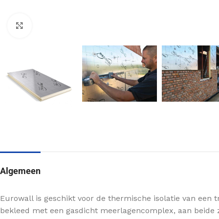
Klik om te vergroten
MUURISOLATIE
KRUIPRUIMTE ISOLATIE
Voorzetwand isolatie
Vloerisolatie
Algemeen
Spouwmuur isolatie
Bodemisolatie
Scheidingswand isolatie
Eurowall is geschikt voor de thermische isolatie van een 
VLOERISOLATIE
Buitenmuur isolatie
bekleed met een gasdicht meerlagencomplex, aan beide zi