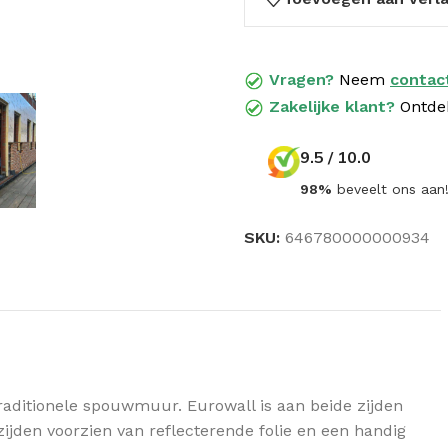
Vragen?
Neem
contac
Zakelijke klant?
Ontde
9.5 / 10.0
98%
beveelt ons aan
SKU:
646780000000934
GELUIDSISOLATIE
Dak geluidisolatie
Wand geluidisolatie
Vloer geluidisolatie
traditionele spouwmuur. Eurowall is aan beide zijden
jden voorzien van reflecterende folie en een handig
Knauf N