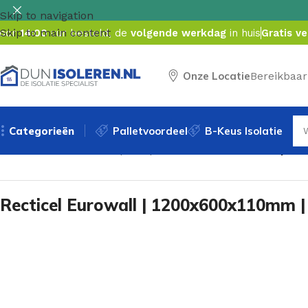
Skip to navigation
Skip to main content
oor
14:00
uur besteld, de
volgende werkdag
in huis
Gratis v
Onze Locatie
Bereikbaar
Categorieën
Palletvoordeel
B-Keus Isolatie
Home
/
Pir isolatie
/
Pir spouwplaat
/
Recticel Eurowall | 12
Recticel Eurowall | 1200x600x110mm | 