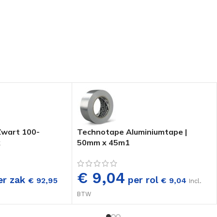
 Zwart 100-
Technotape Aluminiumtape |
k
50mm x 45m1
€ 9,04
er zak
per rol
€
92,95
€
9,04
Incl.
BTW