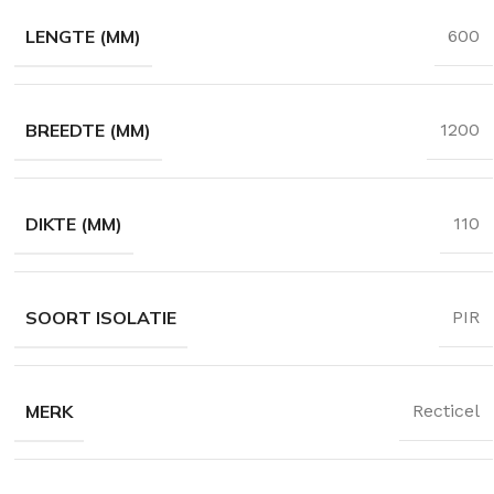
35 en 037
LENGTE (MM)
600
timent
BREEDTE (MM)
1200
DIKTE (MM)
110
SOORT ISOLATIE
PIR
MERK
Recticel