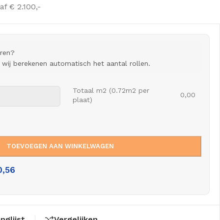
af € 2.100,-
eren?
n wij berekenen automatisch het aantal rollen.
Totaal m2 (0.72m2 per
0,00
plaat)
TOEVOEGEN AAN WINKELWAGEN
0,56
nglijst
Vergelijken