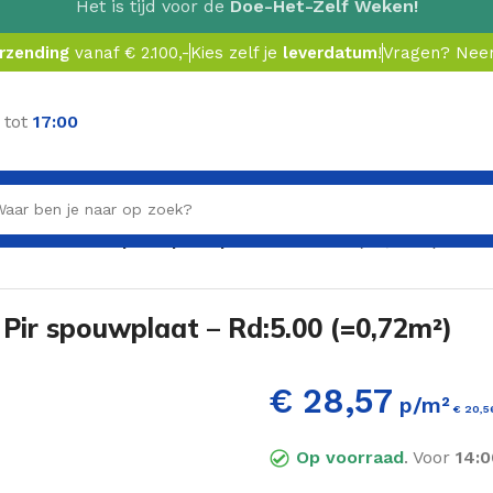
Het is tijd voor de
Doe-Het-Zelf Weken!
erzending
vanaf € 2.100,-
Kies zelf je
leverdatum
!
Vragen? Ne
 tot
17:00
00x600x110mm | Pir spouwplaat – Rd:5.00 (=0,72m²)
Pir spouwplaat – Rd:5.00 (=0,72m²)
€ 28,57
p/m²
€
20,5
Op voorraad
. Voor
14:0