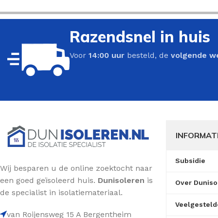
Razendsnel in huis
Voor
14:00 uur
besteld, de
volgende w
INFORMAT
Subsidie
Wij besparen u de online zoektocht naar
een goed geïsoleerd huis.
Dunisoleren
is
Over Duniso
de specialist in isolatiemateriaal.
Veelgesteld
van Roijensweg 15 A Bergentheim