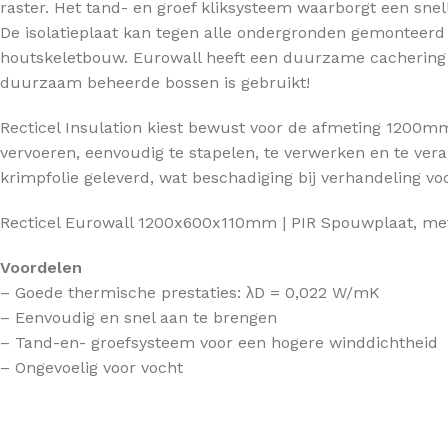
raster. Het tand- en groef kliksysteem waarborgt een snel
Betonvloer isolatie
De isolatieplaat kan tegen alle ondergronden gemonteerd
DAKISOLATIE
Houtenvloer isolatie
houtskeletbouw. Eurowall heeft een duurzame cachering m
Hellend dak isolatie
duurzaam beheerde bossen is gebruikt!
HOUTSKELETBOUW
Platdak isolatie
Recticel Insulation kiest bewust voor de afmeting 1200m
Dakisolatie
vervoeren, eenvoudig te stapelen, te verwerken en te ver
krimpfolie geleverd, wat beschadiging bij verhandeling vo
Wandisolatie
Vloerisolatie
Recticel Eurowall 1200x600x110mm | PIR Spouwplaat, m
Voordelen
– Goede thermische prestaties: λD = 0,022 W/mK
– Eenvoudig en snel aan te brengen
– Tand-en- groefsysteem voor een hogere winddichtheid
– Ongevoelig voor vocht