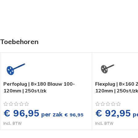
Toebehoren
Perfoplug | 8×180 Blauw 100-
Flexplug | 8×160
120mm | 250st/zk
120mm | 250st/z
€ 96,95
€ 92,95
per zak
p
€
96,95
Incl. BTW
Incl. BTW