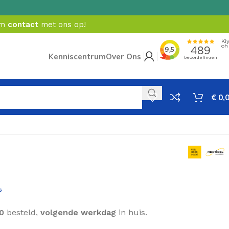
em
contact
met ons op!
Kenniscentrum
Over Ons
€
0,
6
Incl. BTW
0
besteld,
volgende werkdag
in huis.