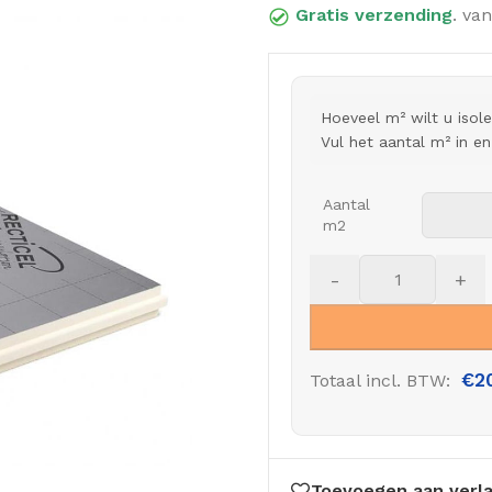
Gratis verzending
. van
Hoeveel m² wilt u isol
Vul het aantal m² in e
Aantal
m2
-
+
€
2
Totaal incl. BTW:
Toevoegen aan verla