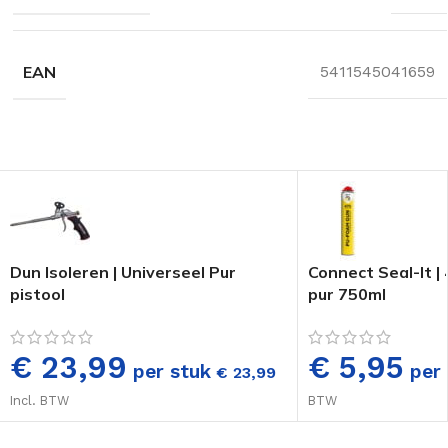
EAN
5411545041659
Dun Isoleren | Universeel Pur
Connect Seal-It 
pistool
pur 750ml
€ 23,99
€ 5,95
per stuk
per 
€
23,99
Incl. BTW
BTW