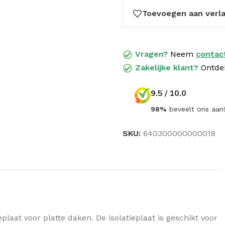
Toevoegen aan verla
Vragen?
Neem
contac
Zakelijke klant?
Ontde
9.5 / 10.0
98%
beveelt ons aan
SKU:
640300000000018
GELUIDSISOLATIE
Dak geluidisolatie
Wand geluidisolatie
Vloer geluidisolatie
plaat voor platte daken. De isolatieplaat is geschikt voor
Knauf N