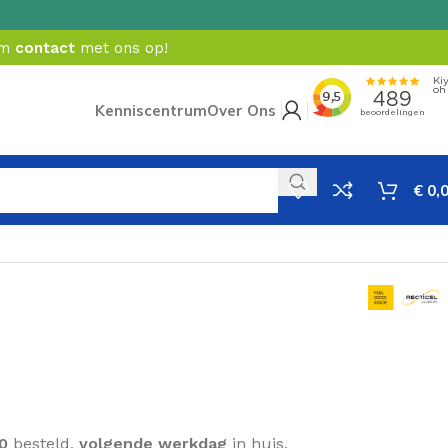
em
contact
met ons op!
Kenniscentrum
Over Ons
€
0,
cl. BTW
0
besteld,
volgende werkdag
in huis.