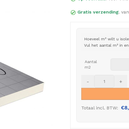
Gratis verzending
. van
Hoeveel m² wilt u isol
Vul het aantal m² in e
Aantal
m2
-
+
€
8
Totaal incl. BTW: