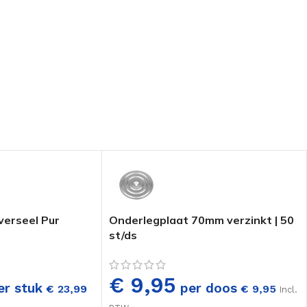
iverseel Pur
Onderlegplaat 70mm verzinkt | 50
st/ds
€ 9,95
r stuk
per doos
€
23,99
€
9,95
Incl.