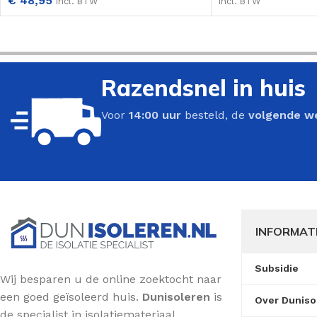
€
48,95
Incl. BTW
Incl. BTW
Razendsnel in huis
Voor
14:00 uur
besteld, de
volgende w
INFORMAT
Subsidie
Wij besparen u de online zoektocht naar
een goed geïsoleerd huis.
Dunisoleren
is
Over Duniso
de specialist in isolatiemateriaal.