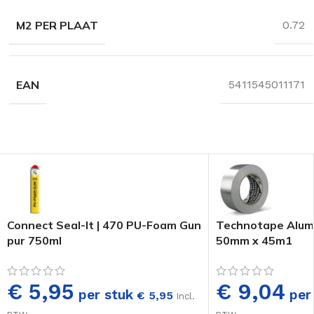
M2 PER PLAAT
0.72
EAN
5411545011171
Connect Seal-It | 470 PU-Foam Gun
Technotape Alumi
pur 750ml
50mm x 45m1
€ 5,95
€ 9,04
per stuk
per 
€
5,95
Incl.