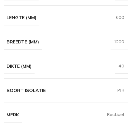
35 en 037
LENGTE (MM)
600
timent
BREEDTE (MM)
1200
DIKTE (MM)
40
SOORT ISOLATIE
PIR
MERK
Recticel