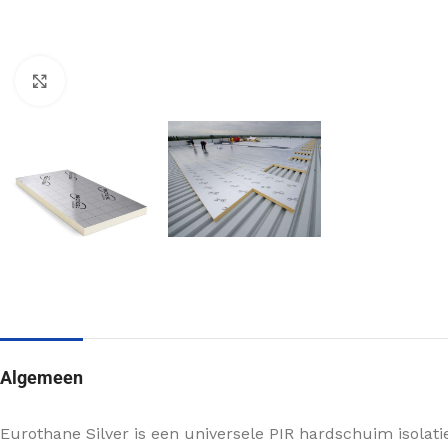
Klik om te vergroten
MUURISOLATIE
KRUIPRUIMTE ISOLATIE
Voorzetwand isolatie
Vloerisolatie
Spouwmuur isolatie
Bodemisolatie
Algemeen
Scheidingswand isolatie
VLOERISOLATIE
Buitenmuur isolatie
Eurothane Silver is een universele PIR hardschuim isolatie