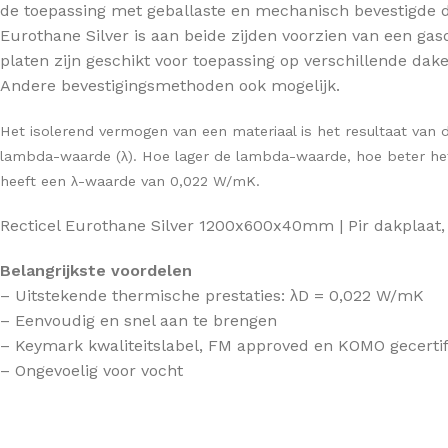
de toepassing met geballaste en mechanisch bevestigde
Betonvloer isolatie
Eurothane Silver is aan beide zijden voorzien van een g
DAKISOLATIE
Houtenvloer isolatie
platen zijn geschikt voor toepassing op verschillende daken
Hellend dak isolatie
Andere bevestigingsmethoden ook mogelijk.
HOUTSKELETBOUW
Platdak isolatie
Het isolerend vermogen van een materiaal is het resultaat van 
Dakisolatie
lambda-waarde (λ). Hoe lager de lambda-waarde, hoe beter het m
Wandisolatie
heeft een λ-waarde van 0,022 W/mK.
Vloerisolatie
Recticel Eurothane Silver 1200x600x40mm | Pir dakplaat
Belangrijkste voordelen
– Uitstekende thermische prestaties: λD = 0,022 W/mK
– Eenvoudig en snel aan te brengen
– Keymark kwaliteitslabel, FM approved en KOMO gecertif
– Ongevoelig voor vocht