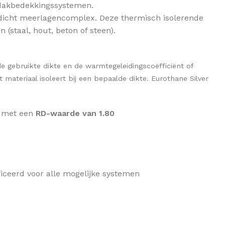
 dakbedekkingssystemen.
OVERIGE ISOLATIE
032, 033, 0
asdicht meerlagencomplex. Deze thermisch isolerende
Funderings isolatie
 (staal, hout, beton of steen).
Bekijk assor
Badkamer isolatie
Garage isolatie
NIEUW
de gebruikte dikte en de warmtegeleidingscoëfficiënt of
Eco / Biobased isolatie
ateriaal isoleert bij een bepaalde dikte. Eurothane Silver
, met een
RD-waarde van 1.80
iceerd voor alle mogelijke systemen