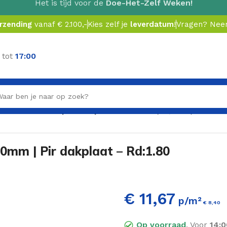
Het is tijd voor de
Doe-Het-Zelf Weken!
erzending
vanaf € 2.100,-
Kies zelf je
leverdatum
!
Vragen? Ne
 tot
17:00
200x600x40mm | Pir dakplaat – Rd:1.80 (=0,72m²)
40mm | Pir dakplaat – Rd:1.80
€ 11,67
p/m²
€
8,40
In
Op voorraad
. Voor
14:0