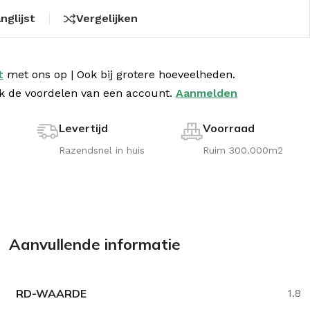
nglijst
Vergelijken
t
met
ons op | Ook bij grotere hoeveelheden.
k de voordelen van een account.
Aanmelden
Levertijd
Voorraad
!
Razendsnel in huis
Ruim 300.000m2
Aanvullende informatie
RD-WAARDE
1.8
aturoll