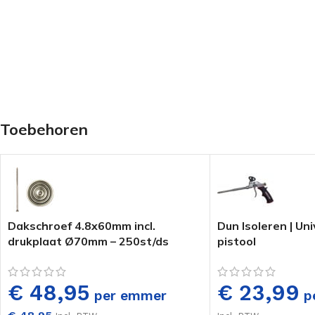
Toebehoren
Dakschroef 4.8x60mm incl.
Dun Isoleren | Un
drukplaat Ø70mm – 250st/ds
pistool
€ 48,95
€ 23,99
per emmer
pe