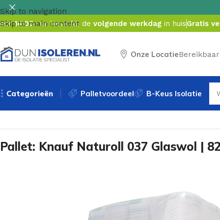
Skip to navigation
Skip to main content
oor
14:00
uur besteld, de
volgende werkdag
in huis
Gratis v
Onze Locatie
Bereikbaar
Categorieën
Palletvoordeel
B-Keus Isolatie
Home
/
Palletvoordeel
/
Pallet: Knauf Naturoll 037 Glaswo
Pallet: Knauf Naturoll 037 Glaswol |