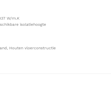
OVERIGE ISOLATIE
032, 033, 0
Funderings isolatie
Bekijk assor
,037 W/m.K
Badkamer isolatie
schikbare isolatiehoogte
Garage isolatie
NIEUW
Eco / Biobased isolatie
wand, Houten vloerconstructie