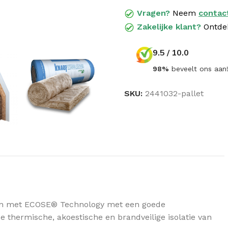
Vragen?
Neem
contac
Zakelijke klant?
Ontde
9.5 / 10.0
98%
beveelt ons aan
SKU:
2441032-pallet
GELUIDSISOLATIE
Dak geluidisolatie
Wand geluidisolatie
Vloer geluidisolatie
eken met ECOSE® Technology met een goede
de thermische, akoestische en brandveilige isolatie van
Knauf N