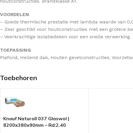
houtconstructies. Brandklasse A1.
Betonvloer isolatie
DAKISOLATIE
Houtenvloer isolatie
VOORDELEN
– Goede thermische prestatie met lambda waarde van 0
Hellend dak isolatie
– Zeer geschikt voor houtconstructies met een grotere be
HOUTSKELETBOUW
Platdak isolatie
– Veerkrachtige isolatiedeken voor een snelle verwerking
Dakisolatie
TOEPASSING
Wandisolatie
Plafond, Hellend dak, Houten gevelconstructies, Voorzet
Vloerisolatie
Toebehoren
Knauf Naturoll 037 Glaswol |
8200x380x90mm – Rd:2.40
(=3,12m²)