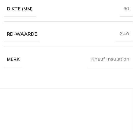
35 en 037
DIKTE (MM)
90
timent
RD-WAARDE
2.40
MERK
Knauf Insulation