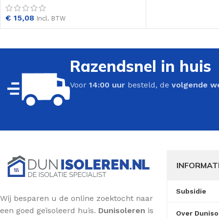
€
15,08
Incl. BTW
Razendsnel in huis
Voor
14:00 uur
besteld, de
volgende w
INFORMAT
Subsidie
Wij besparen u de online zoektocht naar
een goed geïsoleerd huis.
Dunisoleren
is
Over Duniso