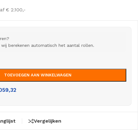
af € 2.100,-
eren?
n wij berekenen automatisch het aantal rollen.
TOEVOEGEN AAN WINKELWAGEN
.059,32
nglijst
Vergelijken