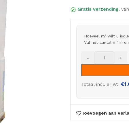
Gratis verzending
. van
Hoeveel m² wilt u isol
Vul het aantal m² in e
-
+
€
1
Totaal incl. BTW:
Toevoegen aan verla