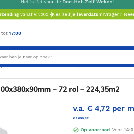
Het is tijd voor de
Doe-Het-Zelf Weken!
erzending
vanaf € 2.100,-
Kies zelf je
leverdatum
!
Vragen? Ne
 tot
17:00
l | 8200x380x90mm – 72 rol – 224,35m2
 8200x380x90mm – 72 rol – 224,35m2
v.a. € 4,72 per 
€
1.059,32
Incl. BTW
Op voorraad
. Voor
14:0