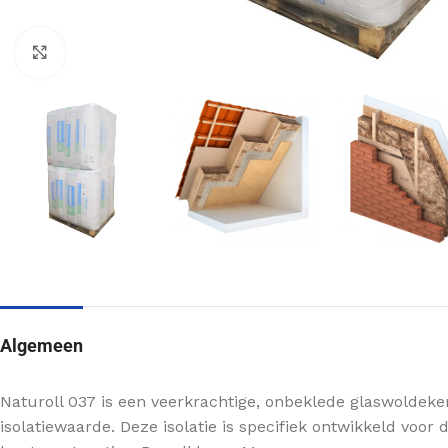
Klik om te vergroten
MUURISOLATIE
KRUIPRUIMTE ISOLATIE
Voorzetwand isolatie
Vloerisolatie
Algemeen
Spouwmuur isolatie
Bodemisolatie
Scheidingswand isolatie
Naturoll 037 is een veerkrachtige, onbeklede glaswold
VLOERISOLATIE
isolatiewaarde. Deze isolatie is specifiek ontwikkeld voor 
Buitenmuur isolatie