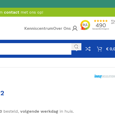
em
contact
met ons op!
Kenniscentrum
Over Ons
€
0,
m2
0
besteld,
volgende werkdag
in huis.