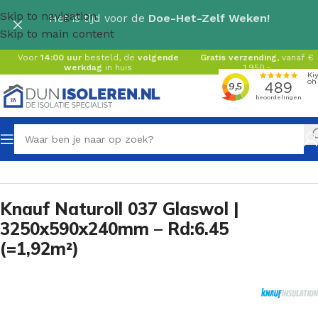
Skip to navigation
Het is tijd voor de
Doe-Het-Zelf Weken!
Skip to main content
Voor
14:00 uur
besteld, de
volgende
Gratis verzending
, vanaf €
werkdag
in huis
1.950,-
Home
/
Glaswol isolatie
/
Glaswol kale rol
Knauf Naturoll 037 Glaswol |
3250x590x240mm – Rd:6.45
(=1,92m²)