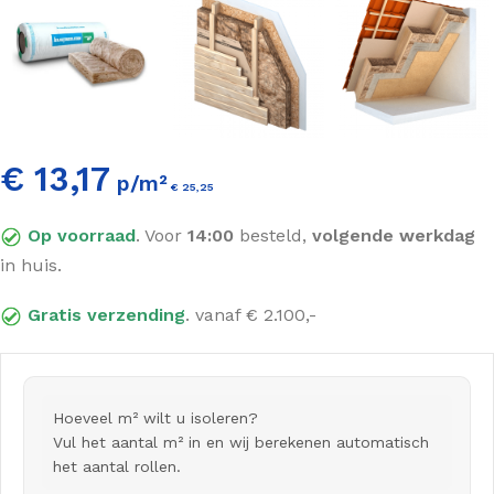
€ 13,17
p/m²
€
25,25
Incl. BTW
Op voorraad
. Voor
14:00
besteld,
volgende werkdag
in huis.
Gratis verzending
. vanaf € 2.100,-
Hoeveel m² wilt u isoleren?
Vul het aantal m² in en wij berekenen automatisch
het aantal rollen.