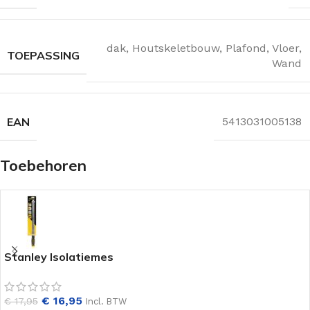
dak
,
Houtskeletbouw
,
Plafond
,
Vloer
,
TOEPASSING
Wand
EAN
5413031005138
Toebehoren
Stanley Isolatiemes
€
16,95
€
17,95
Incl. BTW