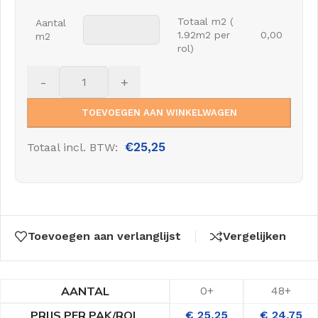
Totaal m2 (
Aantal
1.92m2 per
0,00
m2
rol)
-
+
TOEVOEGEN AAN WINKELWAGEN
€
25,25
Totaal incl. BTW:
Toevoegen aan verlanglijst
Vergelijken
AANTAL
0+
48+
PRIJS PER PAK/ROL
€
25,25
€
24,75