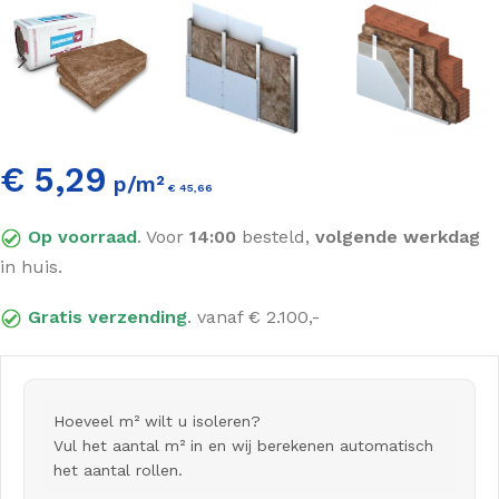
€ 5,29
p/m²
€
45,66
Incl. BTW
Op voorraad
. Voor
14:00
besteld,
volgende werkdag
in huis.
Gratis verzending
. vanaf € 2.100,-
Hoeveel m² wilt u isoleren?
Vul het aantal m² in en wij berekenen automatisch
het aantal rollen.