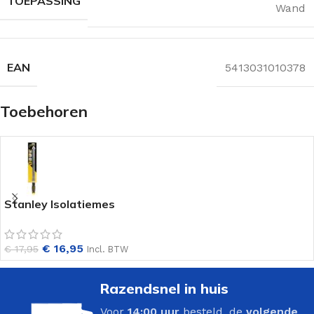
TOEPASSING
Wand
EAN
5413031010378
Toebehoren
Stanley Isolatiemes
€
16,95
€
17,95
Incl. BTW
Razendsnel in huis
Voor
14:00 uur
besteld, de
volgende