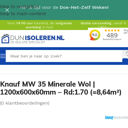
Skip to navigation
Het is tijd voor de
Doe-Het-Zelf Weken!
Skip to main content
Voor
14:00 uur
besteld, de
volgende
Gratis verzending
, vanaf €
werkdag
in huis
1.950,-
Home
/
Glaswol isolatie
/
Glaswolplaat
Knauf MW 35 Minerale Wol |
1200x600x60mm – Rd:1.70 (=8,64m²)
(
0
klantbeoordelingen)