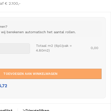
af € 2.100,-
eren?
n wij berekenen automatisch het aantal rollen.
Totaal m2 (6pl/pak =
0,00
4.80m2)
TOEVOEGEN AAN WINKELWAGEN
5,72
nglijst
Vergelijken