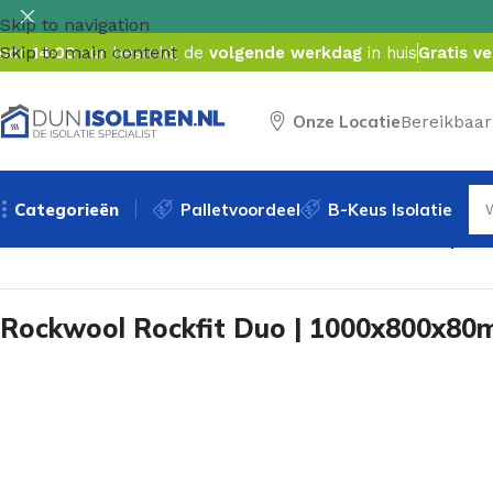
Skip to navigation
Skip to main content
oor
14:00
uur besteld, de
volgende werkdag
in huis
Gratis v
Onze Locatie
Bereikbaar
Categorieën
Palletvoordeel
B-Keus Isolatie
Home
/
Rockwool
/
Rockfit Duo
/
Rockwool Rockfit Duo | 10
Rockwool Rockfit Duo | 1000x800x80m