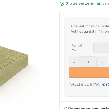
Gratis verzending
. van
Hoeveel m² wilt u isol
Vul het aantal m² in e
Aantal
m2
-
+
€
7
Totaal incl. BTW:
Toevoegen aan verla