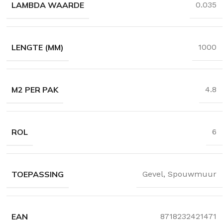
LAMBDA WAARDE
0.035
LENGTE (MM)
1000
M2 PER PAK
4.8
ROL
6
TOEPASSING
Gevel
,
Spouwmuur
EAN
8718232421471