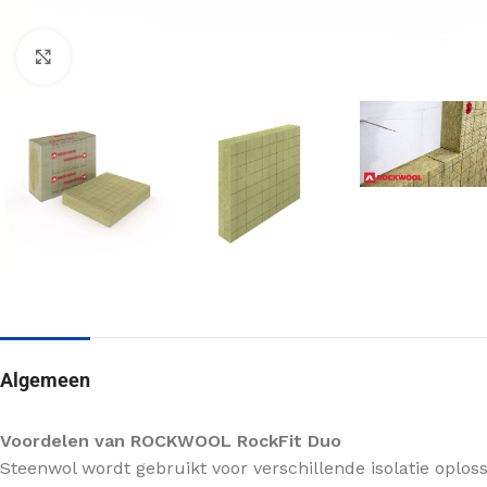
Klik om te vergroten
MUURISOLATIE
KRUIPRUIMTE ISOLATIE
Voorzetwand isolatie
Vloerisolatie
Algemeen
Spouwmuur isolatie
Bodemisolatie
Scheidingswand isolatie
Voordelen van ROCKWOOL RockFit Duo
VLOERISOLATIE
Buitenmuur isolatie
Steenwol wordt gebruikt voor verschillende isolatie oplo