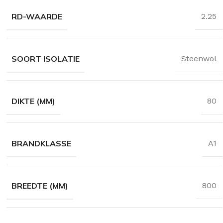
35 en 037
RD-WAARDE
2.25
timent
SOORT ISOLATIE
Steenwol
DIKTE (MM)
80
BRANDKLASSE
A1
BREEDTE (MM)
800