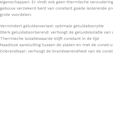
eigenschappen. Er vindt ook geen thermische veroudering
Betonvloer isolatie
gebouw verzekerd bent van constant goede isolerende pres
DAKISOLATIE
Houtenvloer isolatie
grote voordelen:
Hellend dak isolatie
Vermindert geluidsoverlast: optimale geluidabsorptie
HOUTSKELETBOUW
Platdak isolatie
Sterk geluidabsorberend: verhoogt de geluidsisolatie van 
Dakisolatie
Thermische isolatiewaarde blijft constant in de tijd
Naadloze aansluiting tussen de platen en met de construc
Wandisolatie
Onbrandbaar: verhoogt de brandwerendheid van de const
Vloerisolatie