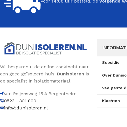
Voor
14:00 uur
besteld, de
volgende w
INFORMAT
Subsidie
Wij besparen u de online zoektocht naar
een goed geïsoleerd huis.
Dunisoleren
is
Over Duniso
de specialist in isolatiemateriaal.
Veelgesteld
van Roijensweg 15 A Bergentheim
0523 - 301 800
Klachten
info@dunisoleren.nl