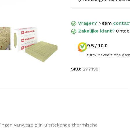
Vragen?
Neem
contac
Zakelijke klant?
Ontde
9.5 / 10.0
98%
beveelt ons aan
SKU:
277198
GELUIDSISOLATIE
Dak geluidisolatie
Wand geluidisolatie
Vloer geluidisolatie
ssingen vanwege zijn uitstekende thermische
Knauf N