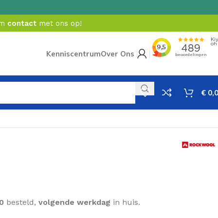
em
contact
met ons op!
Kenniscentrum
Over Ons
€
0,
Incl. BTW
0
besteld,
volgende werkdag
in huis.