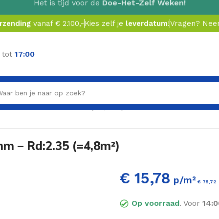
Het is tijd voor de
Doe-Het-Zelf Weken!
erzending
vanaf € 2.100,-
Kies zelf je
leverdatum
!
Vragen? Ne
 tot
17:00
00x800x80mm – Rd:2.35 (=4,8m²)
m – Rd:2.35 (=4,8m²)
€ 15,78
p/m²
€
75,72
Op voorraad
. Voor
14:0