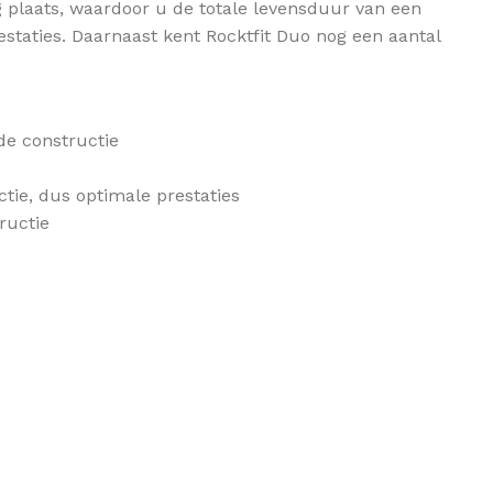
 plaats, waardoor u de totale levensduur van een
OVERIGE ISOLATIE
032, 033, 0
taties. Daarnaast kent Rocktfit Duo nog een aantal
Funderings isolatie
Bekijk assor
Badkamer isolatie
Garage isolatie
de constructie
NIEUW
Eco / Biobased isolatie
tie, dus optimale prestaties
ructie