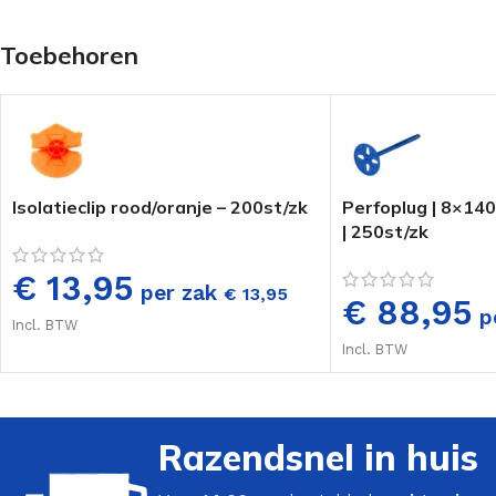
Toebehoren
Isolatieclip rood/oranje – 200st/zk
Perfoplug | 8×1
| 250st/zk
€ 13,95
per zak
€
13,95
€ 88,95
p
Incl. BTW
Incl. BTW
Razendsnel in huis