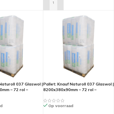
AN WINKELWAGEN
TOEVOEGEN AAN WINKELWAGEN
Naturoll 037 Glaswol |
Pallet: Knauf Naturoll 037 Glaswol |
mm – 72 rol –
8200x380x90mm – 72 rol –
224,35m2
ad
Op voorraad