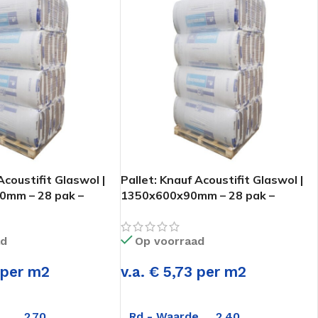
Acoustifit Glaswol |
Pallet: Knauf Acoustifit Glaswol |
mm – 28 pak –
1350x600x90mm – 28 pak –
181,44m2
ad
Op voorraad
5 per m2
v.a. € 5,73 per m2
e
2.70
Rd - Waarde
2.40