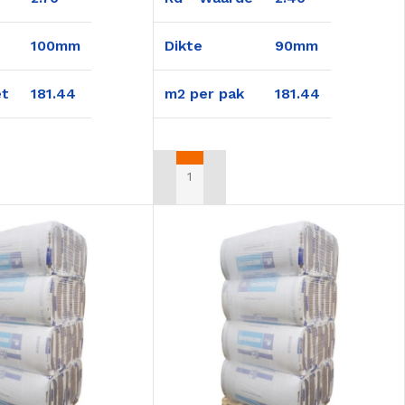
100mm
Dikte
90mm
et
181.44
m2 per pak
181.44
AN WINKELWAGEN
TOEVOEGEN AAN WINKELWAGEN