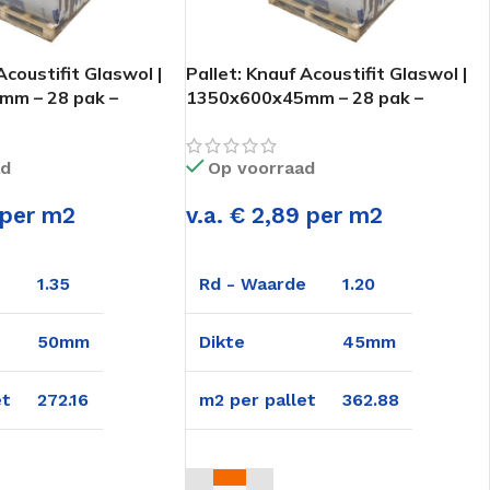
Acoustifit Glaswol |
Pallet: Knauf Acoustifit Glaswol |
m – 28 pak –
1350x600x45mm – 28 pak –
362,88m2
ad
Op voorraad
 per m2
v.a. € 2,89 per m2
e
1.35
Rd - Waarde
1.20
50mm
Dikte
45mm
et
272.16
m2 per pallet
362.88