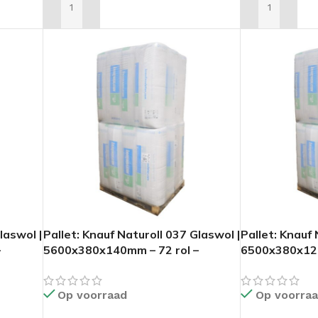
EN
TOEVOEGEN AAN WINKELWAGEN
TOEVOEGEN A
laswol |
Pallet: Knauf Naturoll 037 Glaswol |
Pallet: Knauf 
–
5600x380x140mm – 72 rol –
6500x380x120
153,22m2
177,84m2
Op voorraad
Op voorra