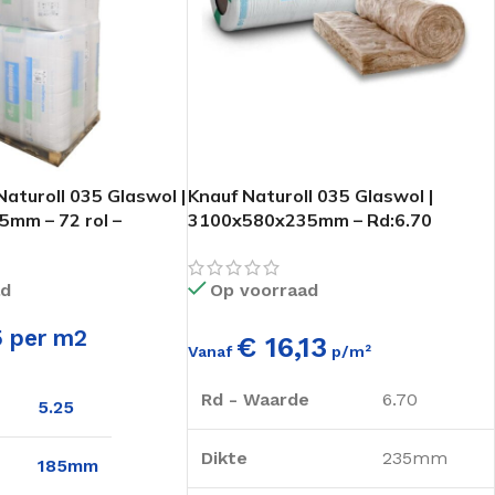
Naturoll 035 Glaswol |
Knauf Naturoll 035 Glaswol |
mm – 72 rol –
3100x580x235mm – Rd:6.70
(=1,8m²)
ad
Op voorraad
5 per m2
€ 16,13
Vanaf
p/m²
Rd - Waarde
6.70
e
5.25
Dikte
235mm
185mm