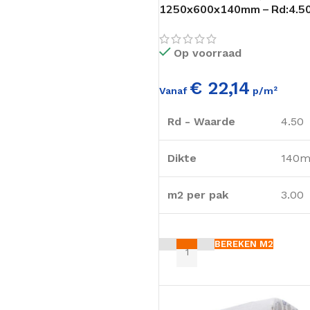
Betonvloer isolatie
1250x600x140mm – Rd:4.50
DAKISOLATIE
Houtenvloer isolatie
Op voorraad
Hellend dak isolatie
HOUTSKELETBOUW
Platdak isolatie
€ 22,14
Vanaf
p/m²
Dakisolatie
Rd - Waarde
4.50
Wandisolatie
Vloerisolatie
Dikte
140
m2 per pak
3.00
BEREKEN M2