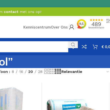
em
contact
met ons op!
Kenniscentrum
Over Ons
€
0,
ol”
Toon
8
16
20
28