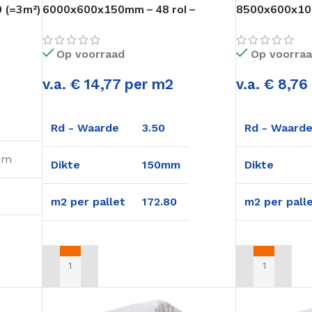
OVERIGE ISOLATIE
 (=3m²)
6000x600x150mm – 48 rol –
8500x600x100
032, 033, 0
172,80m2
244,80m2
Funderings isolatie
Bekijk assor
Op voorraad
Op voorra
Badkamer isolatie
Garage isolatie
v.a. € 14,77 per m2
v.a. € 8,7
NIEUW
Eco / Biobased isolatie
Rd - Waarde
3.50
Rd - Waard
mm
Dikte
150mm
Dikte
m2 per pallet
172.80
m2 per pall
TOEVOEGEN AAN WINKELWAGEN
TOEVOEGEN A