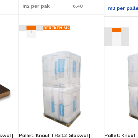
m2 per pak
6.48
m2 per pall
BEREKEN M2
TOEVOEGEN A
GELUIDSISOLATIE
Dak geluidisolatie
Wand geluidisolatie
Vloer geluidisolatie
Knauf N
swol |
Pallet: Knauf TR312 Glaswol |
Pallet: Knauf