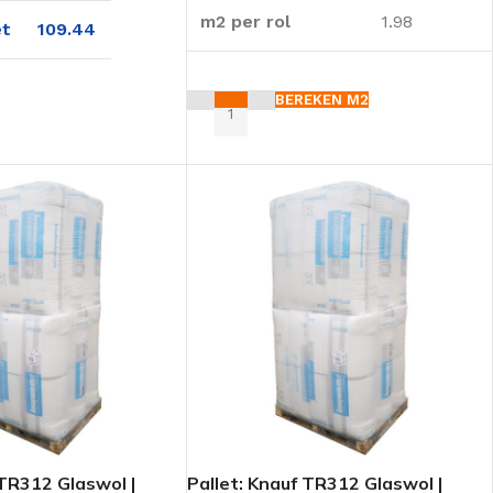
m2 per rol
1.98
et
109.44
BEREKEN M2
AN WINKELWAGEN
aturoll
 TR312 Glaswol |
Pallet: Knauf TR312 Glaswol |