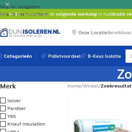
Skip to navigation
Skip to main content
oor
14:00
uur besteld, de
volgende werkdag
in huis
Gratis v
Onze Locatie
Bereikbaar
Categorieën
Palletvoordeel
B-Keus Isolatie
Zo
Merk
Home
/
Winkel
/
Zoekresultat
Isover
Pandser
YBS
Knauf Insulation
URSA