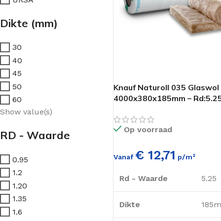
Dikte (mm)
30
40
45
50
Knauf Naturoll 035 Glaswol 
4000x380x185mm – Rd:5.2
60
(=1,52m²)
Show value(s)
Op voorraad
RD - Waarde
€ 12,71
Vanaf
p/m²
0.95
1.2
Rd - Waarde
5.25
1.20
1.35
Dikte
185
1.6