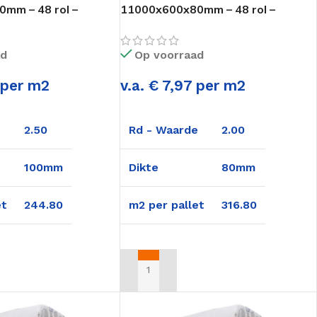
mm – 48 rol –
11000x600x80mm – 48 rol –
35 en 037
316,80m2
timent
ad
Op voorraad
6 per m2
v.a. € 7,97 per m2
e
2.50
Rd - Waarde
2.00
100mm
Dikte
80mm
et
244.80
m2 per pallet
316.80
AN WINKELWAGEN
TOEVOEGEN AAN WINKELWAGEN