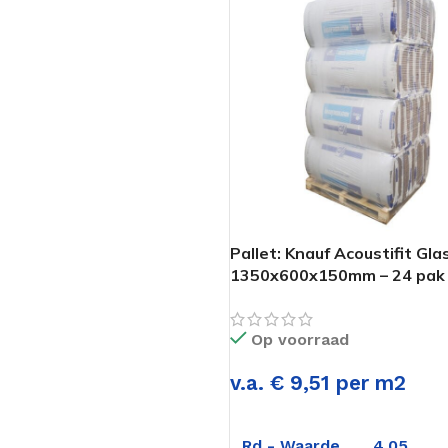
Pallet: Knauf Acoustifit Gla
1350x600x150mm – 24 pak 
97,2m2
Op voorraad
v.a. € 9,51 per m2
Rd - Waarde
4.05