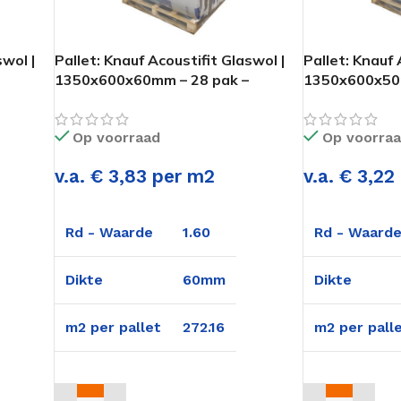
swol |
Pallet: Knauf Acoustifit Glaswol |
Pallet: Knauf 
1350x600x60mm – 28 pak –
1350x600x50m
272,16m2
272,16m2
Op voorraad
Op voorra
v.a. € 3,83 per m2
v.a. € 3,22
Rd - Waarde
1.60
Rd - Waard
Dikte
60mm
Dikte
m2 per pallet
272.16
m2 per pall