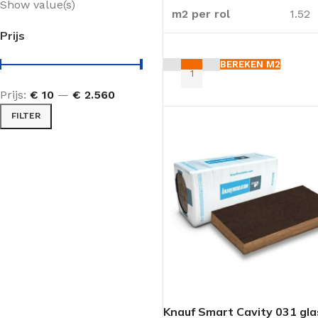
Show value(s)
m2 per rol
1.52
Prijs
BEREKEN M2
Prijs:
€ 10
—
€ 2.560
FILTER
MUURISOLATIE
KRUIPRUIMTE ISOLATIE
Voorzetwand isolatie
Vloerisolatie
Spouwmuur isolatie
Bodemisolatie
Scheidingswand isolatie
VLOERISOLATIE
Buitenmuur isolatie
Knauf Smart Cavity 031 gla