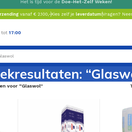
Het is tijd voor de
Doe-Het-Zelf Weken!
erzending
vanaf € 2.100,-
Kies zelf je
leverdatum
!
Vragen? Ne
 tot
17:00
ekresultaten: “Glasw
en voor “Glaswol”