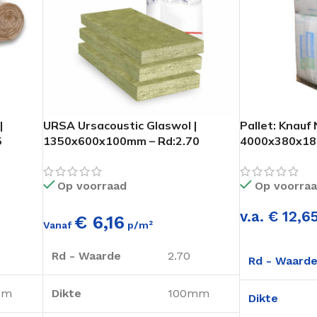
|
URSA Ursacoustic Glaswol |
Pallet: Knauf 
5
1350x600x100mm – Rd:2.70
4000x380x185
(=6,48m²)
109,44m2
Op voorraad
Op voorra
v.a. € 12,6
€ 6,16
Vanaf
p/m²
Rd - Waarde
2.70
Rd - Waard
mm
Dikte
100mm
Dikte