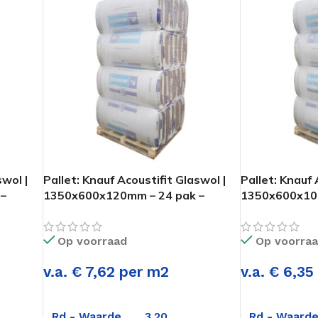
swol |
Pallet: Knauf Acoustifit Glaswol |
Pallet: Knauf 
–
1350x600x120mm – 24 pak –
1350x600x100
116,64m2
181,44m2
Op voorraad
Op voorra
v.a. € 7,62 per m2
v.a. € 6,3
Rd - Waarde
3.20
Rd - Waard